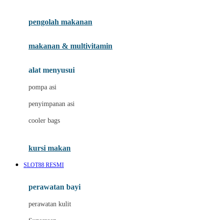
Joie
pengolah makanan
Joolz
Jujube
makanan & multivitamin
K
alat menyusui
Kiddycuts
pompa asi
Kumon
penyimpanan asi
L
cooler bags
Leapfrog
kursi makan
Leclerc
SLOT88 RESMI
Lee Vierra
Lillebaby
perawatan bayi
Little Bird Told Me
perawatan kulit
Little Miss Janis