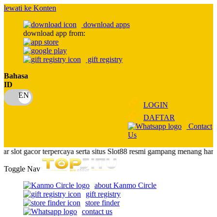
lewati ke Konten
download apps
download app from:
gift registry
Bahasa
ID
LOGIN
DAFTAR
Contact
Us
itus Slot88 resmi gampang menang hari ini. Kami hadir untuk membantu
Toggle Nav
about Kanmo Circle
gift registry
store finder
contact us