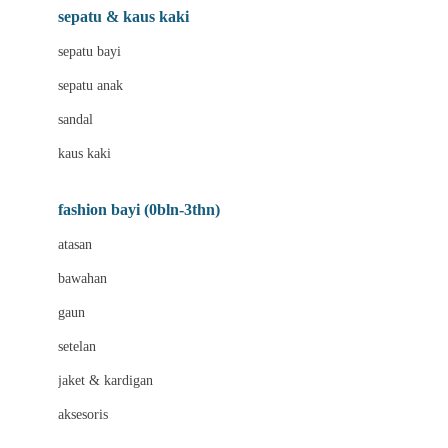
Beauty Barn
sepatu & kaus kaki
Bio Oil
sepatu bayi
Biolane
sepatu anak
Bite Fighters
sandal
Bizzi Growin
kaus kaki
Blackmores
fashion bayi (0bln-3thn)
Blooming Marvellous
atasan
Bonnels
bawahan
Bravado
gaun
Bruder
setelan
Brush Baby
jaket & kardigan
Buds Organics
aksesoris
Bugaboo