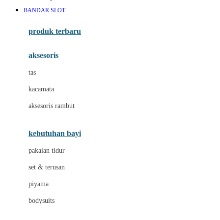
Awan
BANDAR SLOT
Azetabio
produk terbaru
B
aksesoris
Baabaasheepz
tas
Babiators
kacamata
Baby Dove
aksesoris rambut
Baby Jogger
Baby Rovega
kebutuhan bayi
Babybee
pakaian tidur
Banana Boat
set & terusan
Banz
piyama
Barbie
bodysuits
Beaba