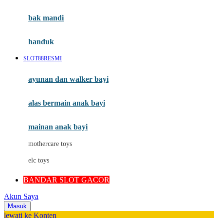
Mini Monkey
Moby
bak mandi
Momami
handuk
Mothercare
SLOT88RESMI
Mustela
ayunan dan walker bayi
My Buddy Tag
My K
alas bermain anak bayi
N
mainan anak bayi
Naif
mothercare toys
Nike
elc toys
Nordic Natural
BANDAR SLOT GACOR
Nuby
Akun Saya
Nuna
Masuk
lewati ke Konten